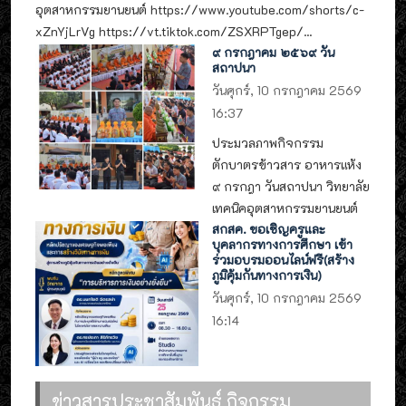
อุตสาหกรรมยานยนต์ https://www.youtube.com/shorts/c-
xZnYjLrVg https://vt.tiktok.com/ZSXRPTgep/...
๙ กรกฎาคม ๒๕๖๙ วัน
สถาปนา
วันศุกร์, 10 กรกฎาคม 2569
16:37
ประมวลภาพกิจกรรม
ตักบาตรข้าวสาร อาหารแห้ง
๙ กรกฎา วันสถาปนา วิทยาลัย
เทคนิคอุตสาหกรรมยานยนต์
สกสค. ขอเชิญครูและ
บุคลากรทางการศึกษา เข้า
ร่วมอบรมออนไลน์ฟรี(สร้าง
ภูมิคุ้มกันทางการเงิน)
วันศุกร์, 10 กรกฎาคม 2569
16:14
ข่าวสารประชาสัมพันธ์ กิจกรรม