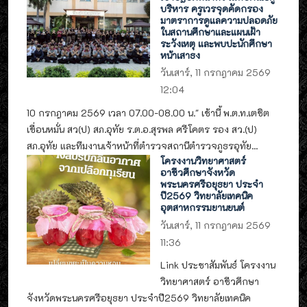
บริหาร ครูเวรจุดคัดกรอง
มาตราการดูแลความปลอดภัย
ในสถานศึกษาและแผนเฝ้า
ระวังเหตุ และพบปะนักศึกษา
หน้าเสาธง
วันเสาร์, 11 กรกฎาคม 2569
12:04
10 กรกฎาคม 2569 เวลา 07.00-08.00 น." เช้านี้ พ.ต.ท.เตชิต
เขื่อนหมั่น สว(ป) สภ.อุทัย ร.ต.อ.สุรพล ศรีโคตร รอง สว.(ป)
สภ.อุทัย และทีมงานเจ้าหน้าที่ตำรวจสถานีตำรวจภูธรอุทัย...
โครงงานวิทยาศาสตร์
อาชีวศึกษาจังหวัด
พระนครศรีอยุธยา ประจำ
ปี2569 วิทยาลัยเทคนิค
อุตสาหกรรมยานยนต์
วันเสาร์, 11 กรกฎาคม 2569
11:36
Link ประชาสัมพันธ์ โครงงาน
วิทยาศาสตร์ อาชีวศึกษา
จังหวัดพระนครศรีอยุธยา ประจำปี2569 วิทยาลัยเทคนิค