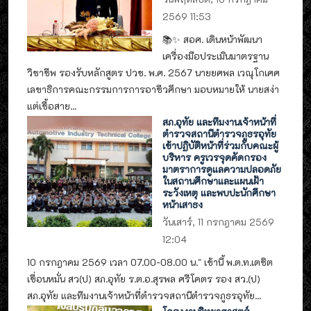
2569 11:53
📚✨ สอศ. เดินหน้าพัฒนา
เครื่องมือประเมินมาตรฐาน
วิชาชีพ รองรับหลักสูตร ปวช. พ.ศ. 2567 นายยศพล เวณุโกเศศ
เลขาธิการคณะกรรมการการอาชีวศึกษา มอบหมายให้ นายสง่า
แต่เชื้อสาย...
สภ.อุทัย และทีมงานเจ้าหน้าที่
ตำรวจสถานีตำรวจภูธรอุทัย
เข้าปฏิบัติหน้าที่ร่วมกับคณะผู้
บริหาร ครูเวรจุดคัดกรอง
มาตราการดูแลความปลอดภัย
ในสถานศึกษาและแผนเฝ้า
ระวังเหตุ และพบปะนักศึกษา
หน้าเสาธง
วันเสาร์, 11 กรกฎาคม 2569
12:04
10 กรกฎาคม 2569 เวลา 07.00-08.00 น." เช้านี้ พ.ต.ท.เตชิต
เขื่อนหมั่น สว(ป) สภ.อุทัย ร.ต.อ.สุรพล ศรีโคตร รอง สว.(ป)
สภ.อุทัย และทีมงานเจ้าหน้าที่ตำรวจสถานีตำรวจภูธรอุทัย...