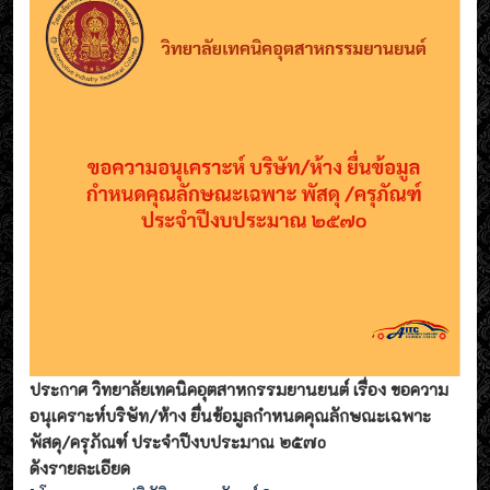
ประกาศ วิทยาลัยเทคนิคอุตสาหกรรมยานยนต์ เรื่อง ขอความ
อนุเคราะห์บริษัท/ห้าง ยื่นข้อมูลกำหนดคุณลักษณะเฉพาะ
พัสดุ/ครุภัณฑ์ ประจำปีงบประมาณ ๒๕๗o
ดังรายละเอียด