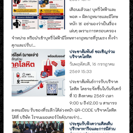
เตือนแล้วนะ! บุหรี่ไฟฟ้าและ
พอต = ผิดกฎหมายและมีโทษ
หนัก 🚨 อย่ามองว่าเป็นเรื่อง
เล่นๆ เพราะการครอบครอง
จำหน่าย หรือนำเข้าบุหรี่ไฟฟ้ามีโทษทางกฎหมายที่รุนแรง ทั้งจำ
คุกและปรับ!...
ประชาสัมพันธ์ ขอเชิญร่วม
บริจาคโลหิต
วันพฤหัสบดี, 16 กรกฎาคม
2569 15:33
ประชาสัมพันธ์การรับบริจาค
โลหิต โดยจะจัดขึ้นในวันจันทร์
ที่ 10 สิงหาคม 2569 เวลา
9:00 น ถึง12.00 น สามารถ
ลงทะเบียน รับของที่ระลึกได้ล่วงหน้า QR-CODE บริจาคโลหิต
ได้ที่ บริษัท โรจนะมอเตอร์ไซด์(นายเจ่า)...
ประชุมรับฟังความคิดเห็น
ปรึกษาหารือและการมีส่วน