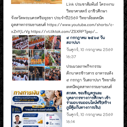
Link ประชาสัมพันธ์ โครงงาน
วิทยาศาสตร์ อาชีวศึกษา
จังหวัดพระนครศรีอยุธยา ประจำปี2569 วิทยาลัยเทคนิค
อุตสาหกรรมยานยนต์ https://www.youtube.com/shorts/c-
xZnYjLrVg https://vt.tiktok.com/ZSXRPTgep/...
๙ กรกฎาคม ๒๕๖๙ วัน
สถาปนา
วันศุกร์, 10 กรกฎาคม 2569
16:37
ประมวลภาพกิจกรรม
ตักบาตรข้าวสาร อาหารแห้ง
๙ กรกฎา วันสถาปนา วิทยาลัย
เทคนิคอุตสาหกรรมยานยนต์
สกสค. ขอเชิญครูและ
บุคลากรทางการศึกษา เข้า
ร่วมอบรมออนไลน์ฟรี(สร้าง
ภูมิคุ้มกันทางการเงิน)
วันศุกร์, 10 กรกฎาคม 2569
16:14