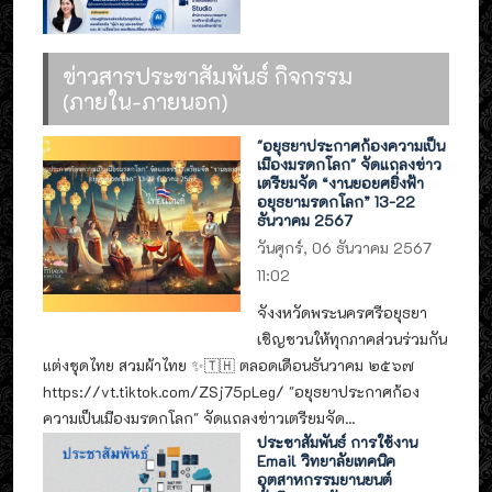
ข่าวสารประชาสัมพันธ์ กิจกรรม
(ภายใน-ภายนอก)
"อยุธยาประกาศก้องความเป็น
เมืองมรดกโลก" จัดแถลงข่าว
เตรียมจัด “งานยอยศยิ่งฟ้า
อยุธยามรดกโลก” 13-22
ธันวาคม 2567
วันศุกร์, 06 ธันวาคม 2567
11:02
จังงหวัดพระนครศรีอยุธยา
เชิญชวนให้ทุกภาคส่วนร่วมกัน
แต่งชุดไทย สวมผ้าไทย ✨🇹🇭 ตลอดเดือนธันวาคม ๒๕๖๗
https://vt.tiktok.com/ZSj75pLeg/ "อยุธยาประกาศก้อง
ความเป็นเมืองมรดกโลก" จัดแถลงข่าวเตรียมจัด...
ประชาสัมพันธ์ การใช้งาน
Email วิทยาลัยเทคนิค
อุตสาหกรรมยานยนต์