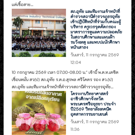
แต่เชื้อสาย...
สภ.อุทัย และทีมงานเจ้าหน้าที่
ตำรวจสถานีตำรวจภูธรอุทัย
เข้าปฏิบัติหน้าที่ร่วมกับคณะผู้
บริหาร ครูเวรจุดคัดกรอง
มาตราการดูแลความปลอดภัย
ในสถานศึกษาและแผนเฝ้า
ระวังเหตุ และพบปะนักศึกษา
หน้าเสาธง
วันเสาร์, 11 กรกฎาคม 2569
12:04
10 กรกฎาคม 2569 เวลา 07.00-08.00 น." เช้านี้ พ.ต.ท.เตชิต
เขื่อนหมั่น สว(ป) สภ.อุทัย ร.ต.อ.สุรพล ศรีโคตร รอง สว.(ป)
สภ.อุทัย และทีมงานเจ้าหน้าที่ตำรวจสถานีตำรวจภูธรอุทัย...
โครงงานวิทยาศาสตร์
อาชีวศึกษาจังหวัด
พระนครศรีอยุธยา ประจำ
ปี2569 วิทยาลัยเทคนิค
อุตสาหกรรมยานยนต์
วันเสาร์, 11 กรกฎาคม 2569
11:36