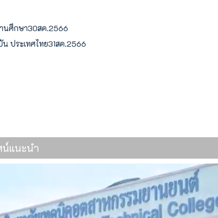
สถานศึกษา30สค.2566
ลูบัน ประเทศไทย31สค.2566
นสถานประกอบการ เข้าร่วมประชุมติดตามงานและร่วมกิจกรรมสัมนาฝึกอาชี
ทัศน์แนะนำ