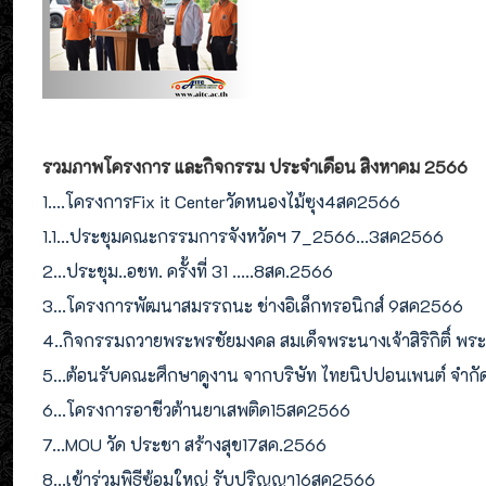
รวมภาพโครงการ และกิจกรรม ประจำเดือน สิงหาคม 2566
1....โครงการFix it Centerวัดหนองไม้ซุง4สค2566
1.1...ประชุมคณะกรรมการจังหวัดฯ 7_2566...3สค2566
2...ประชุม..อชท. ครั้งที่ 31 .....8สค.2566
3...โครงการพัฒนาสมรรถนะ ช่างอิเล็กทรอนิกส์ 9สค2566
4..กิจกรรมถวายพระพรชัยมงคล สมเด็จพระนางเจ้าสิริกิติ์ 
5...ต้อนรับคณะศึกษาดูงาน จากบริษัท ไทยนิปปอนเพนต์ จำกั
6...โครงการอาชีวต้านยาเสพติด15สค2566
7...MOU วัด ประชา สร้างสุข17สค.2566
8...เข้าร่วมพิธีซ้อมใหญ่ รับปริญญา16สค2566