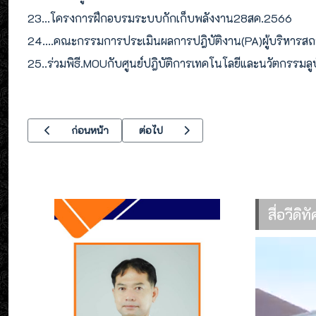
23...โครงการฝึกอบรมระบบกักเก็บพลังงาน28สค.2566
24....คณะกรรมการประเมินผลการปฎิบัติงาน(PA)ผู้บริหาร
25..ร่วมพิธี.MOUกับศูนย์ปฎิบัติการเทคโนโลยีและนวัตกรรม
เนื้อหาก่อนหน้า: กำหนดการลงทะเบียนเรียน ภาคเรียนที่ 2/ 2566
เนื้อหาถัดไป: ประชุมนักศึกษาฝึกอาชีพใ
ก่อนหน้า
ต่อไป
สื่อวีดิ