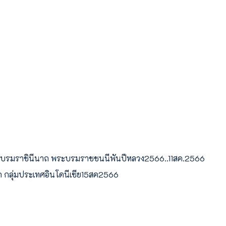
พระบรมราชินีนาถ พระบรมราชชนนีพันปีหลวง2566..11สค.2566
ด กลุ่มประเทศอินโดนีเซีย15สค2566