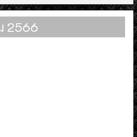
คม 2566