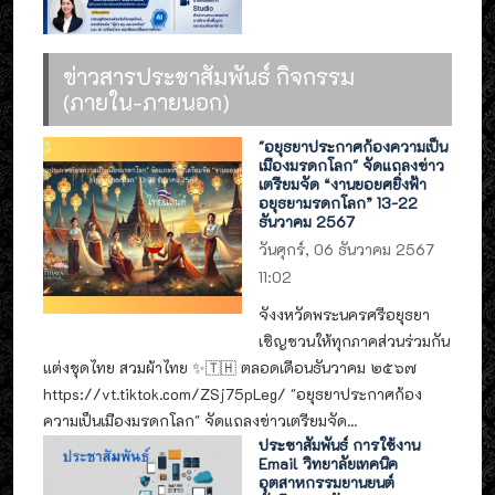
ข่าวสารประชาสัมพันธ์ กิจกรรม
(ภายใน-ภายนอก)
"อยุธยาประกาศก้องความเป็น
เมืองมรดกโลก" จัดแถลงข่าว
เตรียมจัด “งานยอยศยิ่งฟ้า
อยุธยามรดกโลก” 13-22
ธันวาคม 2567
วันศุกร์, 06 ธันวาคม 2567
11:02
จังงหวัดพระนครศรีอยุธยา
เชิญชวนให้ทุกภาคส่วนร่วมกัน
แต่งชุดไทย สวมผ้าไทย ✨🇹🇭 ตลอดเดือนธันวาคม ๒๕๖๗
https://vt.tiktok.com/ZSj75pLeg/ "อยุธยาประกาศก้อง
ความเป็นเมืองมรดกโลก" จัดแถลงข่าวเตรียมจัด...
ประชาสัมพันธ์ การใช้งาน
Email วิทยาลัยเทคนิค
อุตสาหกรรมยานยนต์