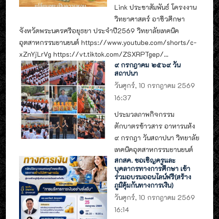
Link ประชาสัมพันธ์ โครงงาน
วิทยาศาสตร์ อาชีวศึกษา
จังหวัดพระนครศรีอยุธยา ประจำปี2569 วิทยาลัยเทคนิค
อุตสาหกรรมยานยนต์ https://www.youtube.com/shorts/c-
xZnYjLrVg https://vt.tiktok.com/ZSXRPTgep/...
๙ กรกฎาคม ๒๕๖๙ วัน
สถาปนา
วันศุกร์, 10 กรกฎาคม 2569
16:37
ประมวลภาพกิจกรรม
ตักบาตรข้าวสาร อาหารแห้ง
๙ กรกฎา วันสถาปนา วิทยาลัย
เทคนิคอุตสาหกรรมยานยนต์
สกสค. ขอเชิญครูและ
บุคลากรทางการศึกษา เข้า
ร่วมอบรมออนไลน์ฟรี(สร้าง
ภูมิคุ้มกันทางการเงิน)
วันศุกร์, 10 กรกฎาคม 2569
16:14