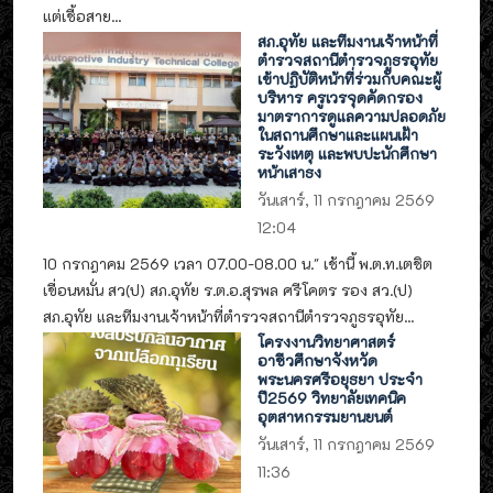
แต่เชื้อสาย...
สภ.อุทัย และทีมงานเจ้าหน้าที่
ตำรวจสถานีตำรวจภูธรอุทัย
เข้าปฏิบัติหน้าที่ร่วมกับคณะผู้
บริหาร ครูเวรจุดคัดกรอง
มาตราการดูแลความปลอดภัย
ในสถานศึกษาและแผนเฝ้า
ระวังเหตุ และพบปะนักศึกษา
หน้าเสาธง
วันเสาร์, 11 กรกฎาคม 2569
12:04
10 กรกฎาคม 2569 เวลา 07.00-08.00 น." เช้านี้ พ.ต.ท.เตชิต
เขื่อนหมั่น สว(ป) สภ.อุทัย ร.ต.อ.สุรพล ศรีโคตร รอง สว.(ป)
สภ.อุทัย และทีมงานเจ้าหน้าที่ตำรวจสถานีตำรวจภูธรอุทัย...
โครงงานวิทยาศาสตร์
อาชีวศึกษาจังหวัด
พระนครศรีอยุธยา ประจำ
ปี2569 วิทยาลัยเทคนิค
อุตสาหกรรมยานยนต์
วันเสาร์, 11 กรกฎาคม 2569
11:36