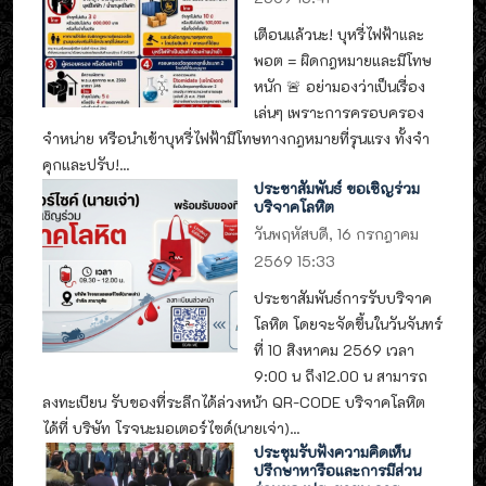
เตือนแล้วนะ! บุหรี่ไฟฟ้าและ
พอต = ผิดกฎหมายและมีโทษ
หนัก 🚨 อย่ามองว่าเป็นเรื่อง
เล่นๆ เพราะการครอบครอง
จำหน่าย หรือนำเข้าบุหรี่ไฟฟ้ามีโทษทางกฎหมายที่รุนแรง ทั้งจำ
คุกและปรับ!...
ประชาสัมพันธ์ ขอเชิญร่วม
บริจาคโลหิต
วันพฤหัสบดี, 16 กรกฎาคม
2569 15:33
ประชาสัมพันธ์การรับบริจาค
โลหิต โดยจะจัดขึ้นในวันจันทร์
ที่ 10 สิงหาคม 2569 เวลา
9:00 น ถึง12.00 น สามารถ
ลงทะเบียน รับของที่ระลึกได้ล่วงหน้า QR-CODE บริจาคโลหิต
ได้ที่ บริษัท โรจนะมอเตอร์ไซด์(นายเจ่า)...
ประชุมรับฟังความคิดเห็น
ปรึกษาหารือและการมีส่วน