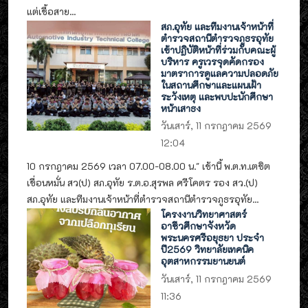
แต่เชื้อสาย...
สภ.อุทัย และทีมงานเจ้าหน้าที่
ตำรวจสถานีตำรวจภูธรอุทัย
เข้าปฏิบัติหน้าที่ร่วมกับคณะผู้
บริหาร ครูเวรจุดคัดกรอง
มาตราการดูแลความปลอดภัย
ในสถานศึกษาและแผนเฝ้า
ระวังเหตุ และพบปะนักศึกษา
หน้าเสาธง
วันเสาร์, 11 กรกฎาคม 2569
12:04
10 กรกฎาคม 2569 เวลา 07.00-08.00 น." เช้านี้ พ.ต.ท.เตชิต
เขื่อนหมั่น สว(ป) สภ.อุทัย ร.ต.อ.สุรพล ศรีโคตร รอง สว.(ป)
สภ.อุทัย และทีมงานเจ้าหน้าที่ตำรวจสถานีตำรวจภูธรอุทัย...
โครงงานวิทยาศาสตร์
อาชีวศึกษาจังหวัด
พระนครศรีอยุธยา ประจำ
ปี2569 วิทยาลัยเทคนิค
อุตสาหกรรมยานยนต์
วันเสาร์, 11 กรกฎาคม 2569
11:36