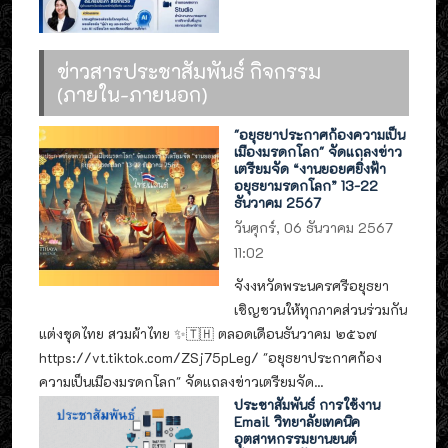
ข่าวสารประชาสัมพันธ์ กิจกรรม
(ภายใน-ภายนอก)
"อยุธยาประกาศก้องความเป็น
เมืองมรดกโลก" จัดแถลงข่าว
เตรียมจัด “งานยอยศยิ่งฟ้า
อยุธยามรดกโลก” 13-22
ธันวาคม 2567
วันศุกร์, 06 ธันวาคม 2567
11:02
จังงหวัดพระนครศรีอยุธยา
เชิญชวนให้ทุกภาคส่วนร่วมกัน
แต่งชุดไทย สวมผ้าไทย ✨🇹🇭 ตลอดเดือนธันวาคม ๒๕๖๗
https://vt.tiktok.com/ZSj75pLeg/ "อยุธยาประกาศก้อง
ความเป็นเมืองมรดกโลก" จัดแถลงข่าวเตรียมจัด...
ประชาสัมพันธ์ การใช้งาน
Email วิทยาลัยเทคนิค
อุตสาหกรรมยานยนต์