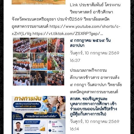
Link ประชาสัมพันธ์ โครงงาน
วิทยาศาสตร์ อาชีวศึกษา
จังหวัดพระนครศรีอยุธยา ประจำปี2569 วิทยาลัยเทคนิค
อุตสาหกรรมยานยนต์ https://www.youtube.com/shorts/c-
xZnYjLrVg https://vt.tiktok.com/ZSXRPTgep/...
๙ กรกฎาคม ๒๕๖๙ วัน
สถาปนา
วันศุกร์, 10 กรกฎาคม 2569
16:37
ประมวลภาพกิจกรรม
ตักบาตรข้าวสาร อาหารแห้ง
๙ กรกฎา วันสถาปนา วิทยาลัย
เทคนิคอุตสาหกรรมยานยนต์
สกสค. ขอเชิญครูและ
บุคลากรทางการศึกษา เข้า
ร่วมอบรมออนไลน์ฟรี(สร้าง
ภูมิคุ้มกันทางการเงิน)
วันศุกร์, 10 กรกฎาคม 2569
16:14