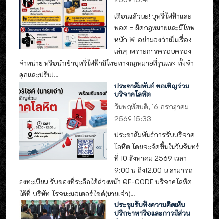
เตือนแล้วนะ! บุหรี่ไฟฟ้าและ
พอต = ผิดกฎหมายและมีโทษ
หนัก 🚨 อย่ามองว่าเป็นเรื่อง
เล่นๆ เพราะการครอบครอง
จำหน่าย หรือนำเข้าบุหรี่ไฟฟ้ามีโทษทางกฎหมายที่รุนแรง ทั้งจำ
คุกและปรับ!...
ประชาสัมพันธ์ ขอเชิญร่วม
บริจาคโลหิต
วันพฤหัสบดี, 16 กรกฎาคม
2569 15:33
ประชาสัมพันธ์การรับบริจาค
โลหิต โดยจะจัดขึ้นในวันจันทร์
ที่ 10 สิงหาคม 2569 เวลา
9:00 น ถึง12.00 น สามารถ
ลงทะเบียน รับของที่ระลึกได้ล่วงหน้า QR-CODE บริจาคโลหิต
ได้ที่ บริษัท โรจนะมอเตอร์ไซด์(นายเจ่า)...
ประชุมรับฟังความคิดเห็น
ปรึกษาหารือและการมีส่วน