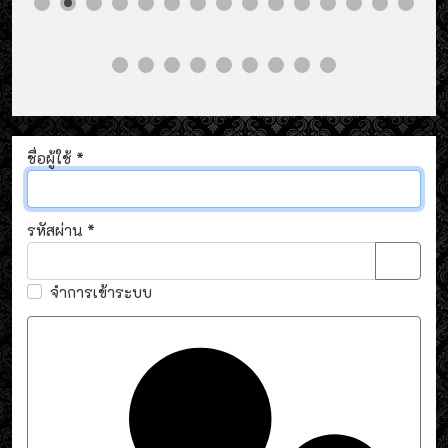
ชื่อผู้ใช้
*
รหัสผ่าน
*
แสดงรห
จำการเข้าระบบ