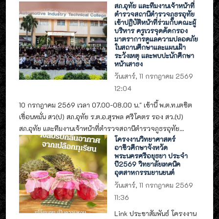
สภ.อุทัย และทีมงานเจ้าหน้าที่
ตำรวจสถานีตำรวจภูธรอุทัย
เข้าปฏิบัติหน้าที่ร่วมกับคณะผู้
บริหาร ครูเวรจุดคัดกรอง
มาตราการดูแลความปลอดภัย
ในสถานศึกษาและแผนเฝ้า
ระวังเหตุ และพบปะนักศึกษา
หน้าเสาธง
วันเสาร์, 11 กรกฎาคม 2569
12:04
10 กรกฎาคม 2569 เวลา 07.00-08.00 น." เช้านี้ พ.ต.ท.เตชิต
เขื่อนหมั่น สว(ป) สภ.อุทัย ร.ต.อ.สุรพล ศรีโคตร รอง สว.(ป)
สภ.อุทัย และทีมงานเจ้าหน้าที่ตำรวจสถานีตำรวจภูธรอุทัย...
โครงงานวิทยาศาสตร์
อาชีวศึกษาจังหวัด
พระนครศรีอยุธยา ประจำ
ปี2569 วิทยาลัยเทคนิค
อุตสาหกรรมยานยนต์
วันเสาร์, 11 กรกฎาคม 2569
11:36
Link ประชาสัมพันธ์ โครงงาน