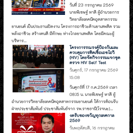
วันที่ 23 กรกฎาคม 2569
นายพิเชษฐ์ หาดี ผู้อำนวยการ
วิทยาลัยเทคนิคอุตสาหกรรม
ยานยนต์ เป็นประธานเปิดงาน โครงการอาชีวะต้านยาเสพติด รวม
พลังอาชีวะ สร้างคนดี มีทักษะ ห่างไกลยาเสพติด โดยมีคณะผู้
บริหาร...
โครงการรณรงค์ป้องกันและ
ควบคุมการติดเชื้อเอชไอวี
(HIV) โดยจัดกิจกรรมแจกชุด
ตรวจ HIV Self Test
วันศุกร์, 17 กรกฎาคม 2569
15:08
วันศุกร์ที่ 17 ก.ค.2569 เวลา
08.15 น. นายพิเชษฐ์ หาดี ผู้
อำนวยการวิทยาลัยเทคนิคอุตสาหกรรมยานยนต์ ให้การต้อนรับ
ฝ่ายประชาสัมพันธ์ ประชาสัมพันธ์จาก รพ.ราชธานี(โรจนะ)...
งดรับของขวัญทุกเทศกาล
2569
วันพฤหัสบดี, 16 กรกฎาคม