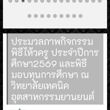
ประมวลภาพกิจกรรม
พิธีไห้วครู ประจำปีการ
ศึกษา2569 และพิธี
มอบทุนการศึกษา ณ
วิทยาลัยเทคนิค
อุตสาหกรรมยานยนต์