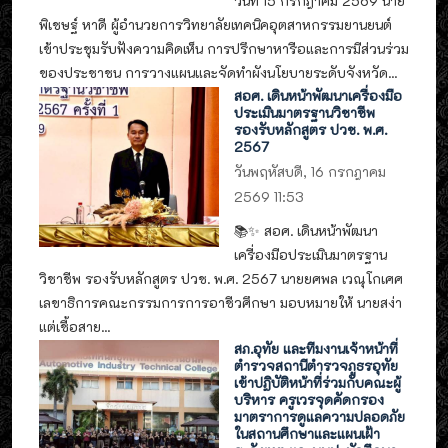
วันที่ 15 กรกฎาคม 2569 นาย
พิเชษฐ์ หาดี ผู้อำนวยการวิทยาลัยเทคนิคอุตสาหกรรมยานยนต์
เข้าประชุมรับฟังความคิดเห็น การปรึกษาหารือและการมีส่วนร่วม
ของประชาชน การวางแผนและจัดทำผังนโยบายระดับจังหวัด...
สอศ. เดินหน้าพัฒนาเครื่องมือ
ประเมินมาตรฐานวิชาชีพ
รองรับหลักสูตร ปวช. พ.ศ.
2567
วันพฤหัสบดี, 16 กรกฎาคม
2569 11:53
📚✨ สอศ. เดินหน้าพัฒนา
เครื่องมือประเมินมาตรฐาน
วิชาชีพ รองรับหลักสูตร ปวช. พ.ศ. 2567 นายยศพล เวณุโกเศศ
เลขาธิการคณะกรรมการการอาชีวศึกษา มอบหมายให้ นายสง่า
แต่เชื้อสาย...
สภ.อุทัย และทีมงานเจ้าหน้าที่
ตำรวจสถานีตำรวจภูธรอุทัย
เข้าปฏิบัติหน้าที่ร่วมกับคณะผู้
บริหาร ครูเวรจุดคัดกรอง
มาตราการดูแลความปลอดภัย
ในสถานศึกษาและแผนเฝ้า