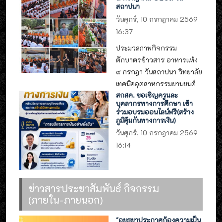
สถาปนา
วันศุกร์, 10 กรกฎาคม 2569
16:37
ประมวลภาพกิจกรรม
ตักบาตรข้าวสาร อาหารแห้ง
๙ กรกฎา วันสถาปนา วิทยาลัย
เทคนิคอุตสาหกรรมยานยนต์
สกสค. ขอเชิญครูและ
บุคลากรทางการศึกษา เข้า
ร่วมอบรมออนไลน์ฟรี(สร้าง
ภูมิคุ้มกันทางการเงิน)
วันศุกร์, 10 กรกฎาคม 2569
16:14
ข่าวสารประชาสัมพันธ์ กิจกรรม
(ภายใน-ภายนอก)
"อยุธยาประกาศก้องความเป็น