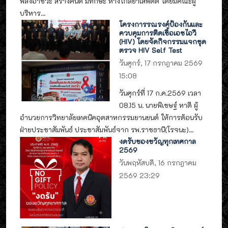
พลังอาชีวะ สร้างคนดี มีทักษะ ห่างไกลยาเสพติด โดยมีคณะผู้
บริหาร...
โครงการรณรงค์ป้องกันและ
ควบคุมการติดเชื้อเอชไอวี
(HIV) โดยจัดกิจกรรมแจกชุด
ตรวจ HIV Self Test
วันศุกร์, 17 กรกฎาคม 2569
15:08
วันศุกร์ที่ 17 ก.ค.2569 เวลา
08.15 น. นายพิเชษฐ์ หาดี ผู้
อำนวยการวิทยาลัยเทคนิคอุตสาหกรรมยานยนต์ ให้การต้อนรับ
ฝ่ายประชาสัมพันธ์ ประชาสัมพันธ์จาก รพ.ราชธานี(โรจนะ)...
งดรับของขวัญทุกเทศกาล
2569
วันพฤหัสบดี, 16 กรกฎาคม
2569 23:29