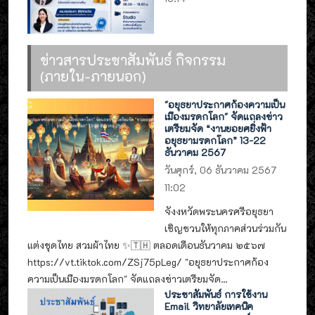
ข่าวสารประชาสัมพันธ์ กิจกรรม
(ภายใน-ภายนอก)
"อยุธยาประกาศก้องความเป็น
เมืองมรดกโลก" จัดแถลงข่าว
เตรียมจัด “งานยอยศยิ่งฟ้า
อยุธยามรดกโลก” 13-22
ธันวาคม 2567
วันศุกร์, 06 ธันวาคม 2567
11:02
จังงหวัดพระนครศรีอยุธยา
เชิญชวนให้ทุกภาคส่วนร่วมกัน
แต่งชุดไทย สวมผ้าไทย ✨🇹🇭 ตลอดเดือนธันวาคม ๒๕๖๗
https://vt.tiktok.com/ZSj75pLeg/ "อยุธยาประกาศก้อง
ความเป็นเมืองมรดกโลก" จัดแถลงข่าวเตรียมจัด...
ประชาสัมพันธ์ การใช้งาน
Email วิทยาลัยเทคนิค