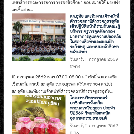
เลขาธิการคณะกรรมการการอาชีวศึกษา มอบหมายให้ นายสง่า
แต่เชื้อสาย...
สภ.อุทัย และทีมงานเจ้าหน้าที่
ตำรวจสถานีตำรวจภูธรอุทัย
เข้าปฏิบัติหน้าที่ร่วมกับคณะผู้
บริหาร ครูเวรจุดคัดกรอง
มาตราการดูแลความปลอดภัย
ในสถานศึกษาและแผนเฝ้า
ระวังเหตุ และพบปะนักศึกษา
หน้าเสาธง
วันเสาร์, 11 กรกฎาคม 2569
12:04
10 กรกฎาคม 2569 เวลา 07.00-08.00 น." เช้านี้ พ.ต.ท.เตชิต
เขื่อนหมั่น สว(ป) สภ.อุทัย ร.ต.อ.สุรพล ศรีโคตร รอง สว.(ป)
สภ.อุทัย และทีมงานเจ้าหน้าที่ตำรวจสถานีตำรวจภูธรอุทัย...
โครงงานวิทยาศาสตร์
อาชีวศึกษาจังหวัด
พระนครศรีอยุธยา ประจำ
ปี2569 วิทยาลัยเทคนิค
อุตสาหกรรมยานยนต์
วันเสาร์, 11 กรกฎาคม 2569
11:36