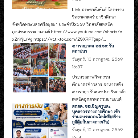
Link ประชาสัมพันธ์ โครงงาน
วิทยาศาสตร์ อาชีวศึกษา
จังหวัดพระนครศรีอยุธยา ประจำปี2569 วิทยาลัยเทคนิค
อุตสาหกรรมยานยนต์ https://www.youtube.com/shorts/c-
xZnYjLrVg https://vt.tiktok.com/ZSXRPTgep/...
๙ กรกฎาคม ๒๕๖๙ วัน
สถาปนา
วันศุกร์, 10 กรกฎาคม 2569
16:37
ประมวลภาพกิจกรรม
ตักบาตรข้าวสาร อาหารแห้ง
๙ กรกฎา วันสถาปนา วิทยาลัย
เทคนิคอุตสาหกรรมยานยนต์
สกสค. ขอเชิญครูและ
บุคลากรทางการศึกษา เข้า
ร่วมอบรมออนไลน์ฟรี(สร้าง
ภูมิคุ้มกันทางการเงิน)
วันศุกร์, 10 กรกฎาคม 2569
16:14