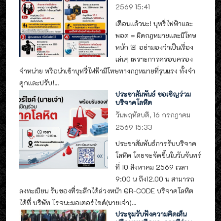
2569 15:41
เตือนแล้วนะ! บุหรี่ไฟฟ้าและ
พอต = ผิดกฎหมายและมีโทษ
หนัก 🚨 อย่ามองว่าเป็นเรื่อง
เล่นๆ เพราะการครอบครอง
จำหน่าย หรือนำเข้าบุหรี่ไฟฟ้ามีโทษทางกฎหมายที่รุนแรง ทั้งจำ
คุกและปรับ!...
ประชาสัมพันธ์ ขอเชิญร่วม
บริจาคโลหิต
วันพฤหัสบดี, 16 กรกฎาคม
2569 15:33
ประชาสัมพันธ์การรับบริจาค
โลหิต โดยจะจัดขึ้นในวันจันทร์
ที่ 10 สิงหาคม 2569 เวลา
9:00 น ถึง12.00 น สามารถ
ลงทะเบียน รับของที่ระลึกได้ล่วงหน้า QR-CODE บริจาคโลหิต
ได้ที่ บริษัท โรจนะมอเตอร์ไซด์(นายเจ่า)...
ประชุมรับฟังความคิดเห็น