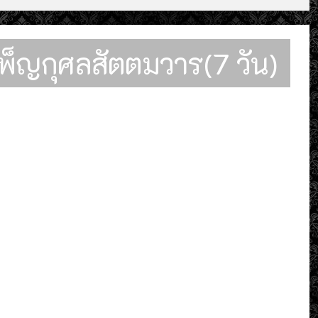
พ็ญกุศลสัตตมวาร(7 วัน)