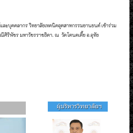
ย์และบุคคลากร วิทยาลัยเทคนิคอุตสาหกรรมยานยนต์ เข้าร่วม
ีศิริพัชร มหาวัชรราชธิดา. ณ วัดโตนดเตี้ย อ.อุทัย