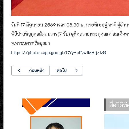
วันที่ 17 มิถุนายน 2569 เวลา 08.30 น. นายพิเชษฐ์ หาดี ผ
พิธีบำเพ็ญกุศลสัตตมวาร(7 วัน) อุทิศถวายพระกุศลแด่ สมเด็จพร
จ.พระนครศรีอยุธยา
https://photos.app.goo.gl/CYyHofNw1MBijz1z8
เนื้อหาก่อนหน้า: โครงการส่งเสริมคุณธรรม จริยธรรม และธรรม
เนื้อหาถัดไป: อาชีวะอาสา พี่ช่วยน้อง วิท
ก่อนหน้า
ต่อไป
สื่อวีดิ