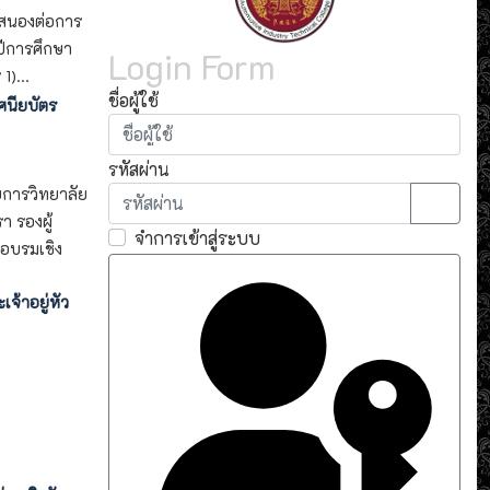
บสนองต่อการ
ีการศึกษา
Login Form
)...
ชื่อผู้ใช้
ศนียบัตร
รหัสผ่าน
ยการวิทยาลัย
 รองผู้
แสดงรห
จำการเข้าสู่ระบบ
อบรมเชิง
จ้าอยู่หัว