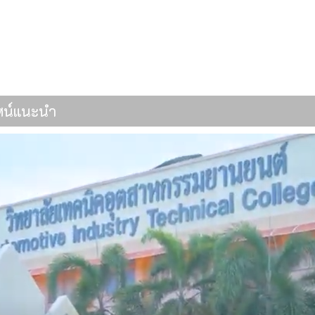
รรมยานยนต์
ารส่วนตำบลธนู
ทัศน์แนะนำ