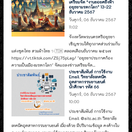
เตรียมจัด “งานยอยศยิ่งฟ้า
อยุธยามรดกโลก” 13-22
ธันวาคม 2567
วันศุกร์, 06 ธันวาคม 2567
11:02
จังงหวัดพระนครศรีอยุธยา
เชิญชวนให้ทุกภาคส่วนร่วมกัน
แต่งชุดไทย สวมผ้าไทย ✨🇹🇭 ตลอดเดือนธันวาคม ๒๕๖๗
https://vt.tiktok.com/ZSj75pLeg/ "อยุธยาประกาศก้อง
ความเป็นเมืองมรดกโลก" จัดแถลงข่าวเตรียมจัด...
ประชาสัมพันธ์ การใช้งาน
Email วิทยาลัยเทคนิค
อุตสาหกรรมยานยนต์
นักศึกษา รหัส 66
วันศุกร์, 06 ธันวาคม 2567
10:00
ประชาสัมพันธ์ การใช้งาน
Email @aitc.ac.th วิทยาลัย
เทคนิคอุตสาหกรรมยานยนต์ เนื่องด้วย มีปริมาณข้อมูล คงค้างใน