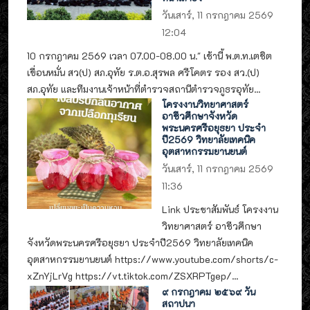
วันเสาร์, 11 กรกฎาคม 2569
12:04
10 กรกฎาคม 2569 เวลา 07.00-08.00 น." เช้านี้ พ.ต.ท.เตชิต
เขื่อนหมั่น สว(ป) สภ.อุทัย ร.ต.อ.สุรพล ศรีโคตร รอง สว.(ป)
สภ.อุทัย และทีมงานเจ้าหน้าที่ตำรวจสถานีตำรวจภูธรอุทัย...
โครงงานวิทยาศาสตร์
อาชีวศึกษาจังหวัด
พระนครศรีอยุธยา ประจำ
ปี2569 วิทยาลัยเทคนิค
อุตสาหกรรมยานยนต์
วันเสาร์, 11 กรกฎาคม 2569
11:36
Link ประชาสัมพันธ์ โครงงาน
วิทยาศาสตร์ อาชีวศึกษา
จังหวัดพระนครศรีอยุธยา ประจำปี2569 วิทยาลัยเทคนิค
อุตสาหกรรมยานยนต์ https://www.youtube.com/shorts/c-
xZnYjLrVg https://vt.tiktok.com/ZSXRPTgep/...
๙ กรกฎาคม ๒๕๖๙ วัน
สถาปนา