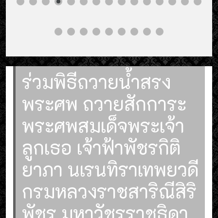
ร่วมพิธีถวายน้ำสรง
พระศพ ถวายสักการะ
พระศพสมเด็จพระเจ้า
ลูกเธอ เจ้าฟ้าพัชรกิติ
ยาภา นเรนทิราเทพยวดี
กรมหลวงราชสาริณีสิริ
พัชร มหาวัชรราชธิดา