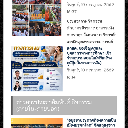
วันศุกร์, 10 กรกฎาคม 2569
16:37
ประมวลภาพกิจกรรม
ตักบาตรข้าวสาร อาหารแห้ง
๙ กรกฎา วันสถาปนา วิทยาลัย
เทคนิคอุตสาหกรรมยานยนต์
สกสค. ขอเชิญครูและ
บุคลากรทางการศึกษา เข้า
ร่วมอบรมออนไลน์ฟรี(สร้าง
ภูมิคุ้มกันทางการเงิน)
วันศุกร์, 10 กรกฎาคม 2569
16:14
ข่าวสารประชาสัมพันธ์ กิจกรรม
(ภายใน-ภายนอก)
"อยุธยาประกาศก้องความเป็น
เมืองมรดกโลก" จัดแถลงข่าว