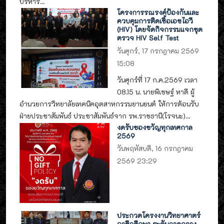
บริหาร...
โครงการรณรงค์ป้องกันและ
ควบคุมการติดเชื้อเอชไอวี
(HIV) โดยจัดกิจกรรมแจกชุด
ตรวจ HIV Self Test
วันศุกร์, 17 กรกฎาคม 2569
15:08
วันศุกร์ที่ 17 ก.ค.2569 เวลา
08.15 น. นายพิเชษฐ์ หาดี ผู้
อำนวยการวิทยาลัยเทคนิคอุตสาหกรรมยานยนต์ ให้การต้อนรับ
ฝ่ายประชาสัมพันธ์ ประชาสัมพันธ์จาก รพ.ราชธานี(โรจนะ)...
งดรับของขวัญทุกเทศกาล
2569
วันพฤหัสบดี, 16 กรกฎาคม
2569 23:29
ประกวดโครงงานวิทยาศาตร์
อาชีวศึกษา ระดับภาคกลาง