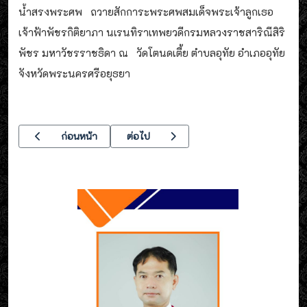
น้ำสรงพระศพ ถวายสักการะพระศพสมเด็จพระเจ้าลูกเธอ
เจ้าฟ้าพัชรกิติยาภา นเรนทิราเทพยวดีกรมหลวงราชสาริณีสิริ
พัชร มหาวัชรราชธิดา ณ วัดโตนดเตี้ย ตำบลอุทัย อำเภออุทัย
จังหวัดพระนครศรีอยุธยา
เนื้อหาก่อนหน้า: เข้าพบท่านนายกองค์การบริหารส่วนตำบลธนู
เนื้อหาถัดไป: งานมหกรรมหุ่นยนต์อาชีวศึกษ
ก่อนหน้า
ต่อไป