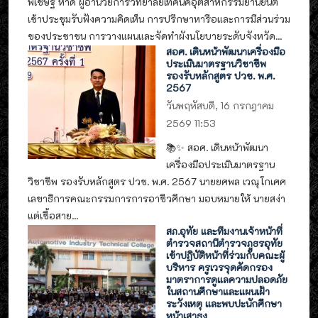
พิเชษฐ์ หาดี ผู้อำนวยการวิทยาลัยเทคนิคอุตสาหกรรมยานยนต์
เข้าประชุมรับฟังความคิดเห็น การปรึกษาหารือและการมีส่วนร่วม
ของประชาชน การวางแผนและจัดทำผังนโยบายระดับจังหวัด...
สอศ. เดินหน้าพัฒนาเครื่องมือ
ประเมินมาตรฐานวิชาชีพ
รองรับหลักสูตร ปวช. พ.ศ.
2567
วันพฤหัสบดี, 16 กรกฎาคม
2569 11:53
📚✨ สอศ. เดินหน้าพัฒนา
เครื่องมือประเมินมาตรฐาน
วิชาชีพ รองรับหลักสูตร ปวช. พ.ศ. 2567 นายยศพล เวณุโกเศศ
เลขาธิการคณะกรรมการการอาชีวศึกษา มอบหมายให้ นายสง่า
แต่เชื้อสาย...
สภ.อุทัย และทีมงานเจ้าหน้าที่
ตำรวจสถานีตำรวจภูธรอุทัย
เข้าปฏิบัติหน้าที่ร่วมกับคณะผู้
บริหาร ครูเวรจุดคัดกรอง
มาตราการดูแลความปลอดภัย
ในสถานศึกษาและแผนเฝ้า
ระวังเหตุ และพบปะนักศึกษา
หน้าเสาธง