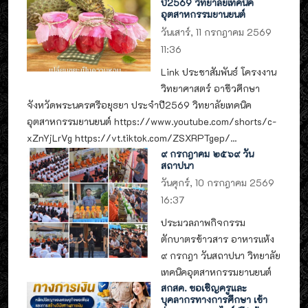
ปี2569 วิทยาลัยเทคนิค
อุตสาหกรรมยานยนต์
วันเสาร์, 11 กรกฎาคม 2569
11:36
Link ประชาสัมพันธ์ โครงงาน
วิทยาศาสตร์ อาชีวศึกษา
จังหวัดพระนครศรีอยุธยา ประจำปี2569 วิทยาลัยเทคนิค
อุตสาหกรรมยานยนต์ https://www.youtube.com/shorts/c-
xZnYjLrVg https://vt.tiktok.com/ZSXRPTgep/...
๙ กรกฎาคม ๒๕๖๙ วัน
สถาปนา
วันศุกร์, 10 กรกฎาคม 2569
16:37
ประมวลภาพกิจกรรม
ตักบาตรข้าวสาร อาหารแห้ง
๙ กรกฎา วันสถาปนา วิทยาลัย
เทคนิคอุตสาหกรรมยานยนต์
สกสค. ขอเชิญครูและ
บุคลากรทางการศึกษา เข้า