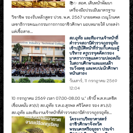
📚✨ สอศ. เดินหน้าพัฒนา
เครื่องมือประเมินมาตรฐาน
วิชาชีพ รองรับหลักสูตร ปวช. พ.ศ. 2567 นายยศพล เวณุโกเศศ
เลขาธิการคณะกรรมการการอาชีวศึกษา มอบหมายให้ นายสง่า
แต่เชื้อสาย...
สภ.อุทัย และทีมงานเจ้าหน้าที่
ตำรวจสถานีตำรวจภูธรอุทัย
เข้าปฏิบัติหน้าที่ร่วมกับคณะผู้
บริหาร ครูเวรจุดคัดกรอง
มาตราการดูแลความปลอดภัย
ในสถานศึกษาและแผนเฝ้า
ระวังเหตุ และพบปะนักศึกษา
หน้าเสาธง
วันเสาร์, 11 กรกฎาคม 2569
12:04
10 กรกฎาคม 2569 เวลา 07.00-08.00 น." เช้านี้ พ.ต.ท.เตชิต
เขื่อนหมั่น สว(ป) สภ.อุทัย ร.ต.อ.สุรพล ศรีโคตร รอง สว.(ป)
สภ.อุทัย และทีมงานเจ้าหน้าที่ตำรวจสถานีตำรวจภูธรอุทัย...
โครงงานวิทยาศาสตร์
อาชีวศึกษาจังหวัด
พระนครศรีอยุธยา ประจำ