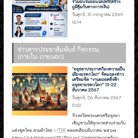
ร่วมอบรมออนไลน์ฟรี(สร้าง
ภูมิคุ้มกันทางการเงิน)
วันศุกร์, 10 กรกฎาคม 2569
16:14
ข่าวสารประชาสัมพันธ์ กิจกรรม
(ภายใน-ภายนอก)
"อยุธยาประกาศก้องความเป็น
เมืองมรดกโลก" จัดแถลงข่าว
เตรียมจัด “งานยอยศยิ่งฟ้า
อยุธยามรดกโลก” 13-22
ธันวาคม 2567
วันศุกร์, 06 ธันวาคม 2567
11:02
จังงหวัดพระนครศรีอยุธยา
เชิญชวนให้ทุกภาคส่วนร่วมกัน
แต่งชุดไทย สวมผ้าไทย ✨🇹🇭 ตลอดเดือนธันวาคม ๒๕๖๗
https://vt.tiktok.com/ZSj75pLeg/ "อยุธยาประกาศก้อง