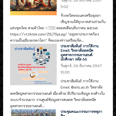
วันศุกร์, 06 ธันวาคม 2567
11:02
จังงหวัดพระนครศรีอยุธยา
เชิญชวนให้ทุกภาคส่วนร่วมกัน
แต่งชุดไทย สวมผ้าไทย ✨🇹🇭 ตลอดเดือนธันวาคม ๒๕๖๗
https://vt.tiktok.com/ZSj75pLeg/ "อยุธยาประกาศก้อง
ความเป็นเมืองมรดกโลก" จัดแถลงข่าวเตรียมจัด...
ประชาสัมพันธ์ การใช้งาน
Email วิทยาลัยเทคนิค
อุตสาหกรรมยานยนต์
นักศึกษา รหัส 66
วันศุกร์, 06 ธันวาคม 2567
10:00
ประชาสัมพันธ์ การใช้งาน
Email @aitc.ac.th วิทยาลัย
เทคนิคอุตสาหกรรมยานยนต์ เนื่องด้วย มีปริมาณข้อมูล คงค้างใน
ระบบจำนวนมาก งานศูนย์ข้อมูลสารสนเทศ วิทยาลัยเทคนิค
อุตสาหกรรมยานยนต์...
ประชุมคณะกรรมการพหุภา
คีฯ