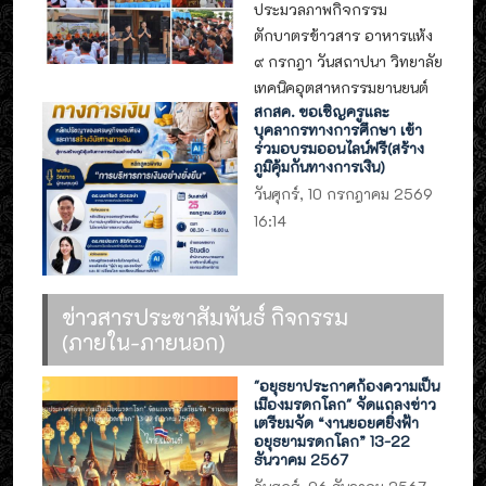
ประมวลภาพกิจกรรม
ตักบาตรข้าวสาร อาหารแห้ง
๙ กรกฎา วันสถาปนา วิทยาลัย
เทคนิคอุตสาหกรรมยานยนต์
สกสค. ขอเชิญครูและ
บุคลากรทางการศึกษา เข้า
ร่วมอบรมออนไลน์ฟรี(สร้าง
ภูมิคุ้มกันทางการเงิน)
วันศุกร์, 10 กรกฎาคม 2569
16:14
ข่าวสารประชาสัมพันธ์ กิจกรรม
(ภายใน-ภายนอก)
"อยุธยาประกาศก้องความเป็น
เมืองมรดกโลก" จัดแถลงข่าว
เตรียมจัด “งานยอยศยิ่งฟ้า
อยุธยามรดกโลก” 13-22
ธันวาคม 2567