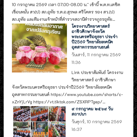
10 กรกฎาคม 2569 เวลา 07.00-08.00 น." เช้านี้ พ.ต.ท.เตชิต
เขื่อนหมั่น สว(ป) สภ.อุทัย ร.ต.อ.สุรพล ศรีโคตร รอง สว.(ป)
สภ.อุทัย และทีมงานเจ้าหน้าที่ตำรวจสถานีตำรวจภูธรอุทัย...
โครงงานวิทยาศาสตร์
อาชีวศึกษาจังหวัด
พระนครศรีอยุธยา ประจำ
ปี2569 วิทยาลัยเทคนิค
อุตสาหกรรมยานยนต์
วันเสาร์, 11 กรกฎาคม 2569
11:36
Link ประชาสัมพันธ์ โครงงาน
วิทยาศาสตร์ อาชีวศึกษา
จังหวัดพระนครศรีอยุธยา ประจำปี2569 วิทยาลัยเทคนิค
อุตสาหกรรมยานยนต์ https://www.youtube.com/shorts/c-
xZnYjLrVg https://vt.tiktok.com/ZSXRPTgep/...
๙ กรกฎาคม ๒๕๖๙ วัน
สถาปนา
วันศุกร์, 10 กรกฎาคม 2569
16:37