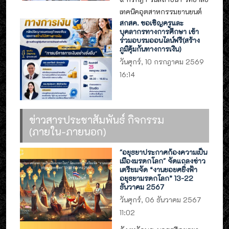
เทคนิคอุตสาหกรรมยานยนต์
สกสค. ขอเชิญครูและ
บุคลากรทางการศึกษา เข้า
ร่วมอบรมออนไลน์ฟรี(สร้าง
ภูมิคุ้มกันทางการเงิน)
วันศุกร์, 10 กรกฎาคม 2569
16:14
ข่าวสารประชาสัมพันธ์ กิจกรรม
(ภายใน-ภายนอก)
"อยุธยาประกาศก้องความเป็น
เมืองมรดกโลก" จัดแถลงข่าว
เตรียมจัด “งานยอยศยิ่งฟ้า
อยุธยามรดกโลก” 13-22
ธันวาคม 2567
วันศุกร์, 06 ธันวาคม 2567
11:02