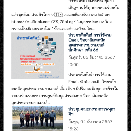
จังงหวัดพระนครศรีอยุธยา
เชิญชวนให้ทุกภาคส่วนร่วมกัน
แต่งชุดไทย สวมผ้าไทย ✨🇹🇭 ตลอดเดือนธันวาคม ๒๕๖๗
https://vt.tiktok.com/ZSj75pLeg/ "อยุธยาประกาศก้อง
ความเป็นเมืองมรดกโลก" จัดแถลงข่าวเตรียมจัด...
ประชาสัมพันธ์ การใช้งาน
Email วิทยาลัยเทคนิค
อุตสาหกรรมยานยนต์
นักศึกษา รหัส 66
วันศุกร์, 06 ธันวาคม 2567
10:00
ประชาสัมพันธ์ การใช้งาน
Email @aitc.ac.th วิทยาลัย
เทคนิคอุตสาหกรรมยานยนต์ เนื่องด้วย มีปริมาณข้อมูล คงค้างใน
ระบบจำนวนมาก งานศูนย์ข้อมูลสารสนเทศ วิทยาลัยเทคนิค
อุตสาหกรรมยานยนต์...
ประชุมคณะกรรมการพหุภา
คีฯ
วันพุธ, 04 ธันวาคม 2567
15:23