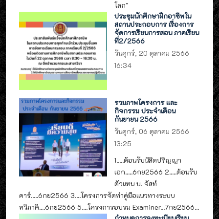
โลก"
ประชุมนักศึกษาฝึกอาชีพใน
สถานประกอบการ เรื่องการ
จัดการเรียนการสอน ภาคเรียน
ที่2/2566
วันศุกร์, 20 ตุลาคม 2566
16:34
รวมภาพโครงการ และ
กิจกรรม ประจำเดือน
กันยายน 2566
วันศุกร์, 06 ตุลาคม 2566
13:25
1.....ต้อนรับนิสิตปริญญา
เอก.....6กย2566 2.....ต้อนรับ
ตัวแทน บ. จัสท์
คาร์.....6กย2566 3....โครงการจัดทำคู่มือแนวทางระบบ
ทวิภาคี....6กย2566 5....โครงการอบรม Examiner...7กย2566...
กำหนดการลงทะเบียนเรียน