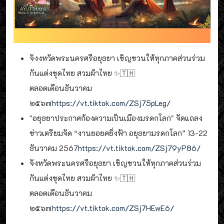
จังงหวัดพระนครศรีอยุธยา เชิญชวนให้ทุกภาคส่วนร่วม
กันแต่งชุดไทย สวมผ้าไทย ✨🇹🇭
ตลอดเดือนธันวาคม
๒๕๖๗
https://vt.tiktok.com/ZSj75pLeg/
"อยุธยาประกาศก้องความเป็นเมืองมรดกโลก" จัดแถลง
ข่าวเตรียมจัด “งานยอยศยิ่งฟ้า อยุธยามรดกโลก” 13-22
ธันวาคม 2567
https://vt.tiktok.com/ZSj79yP86/
จังหวัดพระนครศรีอยุธยา เชิญชวนให้ทุกภาคส่วนร่วม
กันแต่งชุดไทย สวมผ้าไทย ✨🇹🇭
ตลอดเดือนธันวาคม
๒๕๖๗
https://vt.tiktok.com/ZSj7HEwE6/