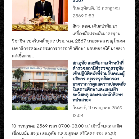
2567
วันพฤหัสบดี, 16 กรกฎาคม
2569 11:53
📚✨ สอศ. เดินหน้าพัฒนา
เครื่องมือประเมินมาตรฐาน
วิชาชีพ รองรับหลักสูตร ปวช. พ.ศ. 2567 นายยศพล เวณุโกเศศ
เลขาธิการคณะกรรมการการอาชีวศึกษา มอบหมายให้ นายสง่า
แต่เชื้อสาย...
สภ.อุทัย และทีมงานเจ้าหน้าที่
ตำรวจสถานีตำรวจภูธรอุทัย
เข้าปฏิบัติหน้าที่ร่วมกับคณะผู้
บริหาร ครูเวรจุดคัดกรอง
มาตราการดูแลความปลอดภัย
ในสถานศึกษาและแผนเฝ้า
ระวังเหตุ และพบปะนักศึกษา
หน้าเสาธง
วันเสาร์, 11 กรกฎาคม 2569
12:04
10 กรกฎาคม 2569 เวลา 07.00-08.00 น." เช้านี้ พ.ต.ท.เตชิต
เขื่อนหมั่น สว(ป) สภ.อุทัย ร.ต.อ.สุรพล ศรีโคตร รอง สว.(ป)