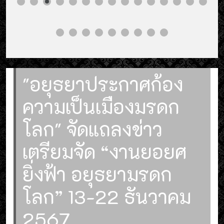
"อยุธยาประกาศก้อง
ความเป็นเมืองมรดก
โลก" จัดแถลงข่าว
เตรียมจัด “งานยอยศ
ยิ่งฟ้า อยุธยามรดก
โลก” 13-22 ธันวาคม
2567