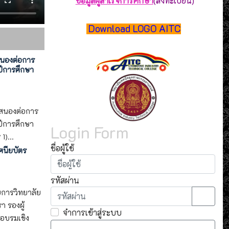
ข้อมูลผู้สำเร็จการศึกษา
(ลงทะเบียน)
Download LOGO AITC
สนองต่อการ
ีการศึกษา
บสนองต่อการ
ีการศึกษา
Login Form
)...
ชื่อผู้ใช้
ศนียบัตร
รหัสผ่าน
ยการวิทยาลัย
 รองผู้
แสดงรห
จำการเข้าสู่ระบบ
อบรมเชิง