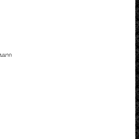
นวนมาก
7