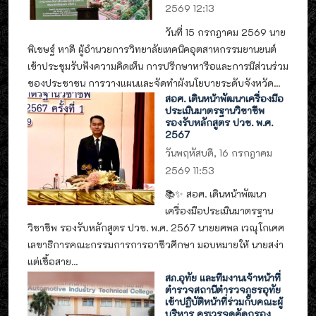
2569 12:13
วันที่ 15 กรกฎาคม 2569 นาย
พิเชษฐ์ หาดี ผู้อำนวยการวิทยาลัยเทคนิคอุตสาหกรรมยานยนต์
เข้าประชุมรับฟังความคิดเห็น การปรึกษาหารือและการมีส่วนร่วม
ของประชาชน การวางแผนและจัดทำผังนโยบายระดับจังหวัด...
สอศ. เดินหน้าพัฒนาเครื่องมือ
ประเมินมาตรฐานวิชาชีพ
รองรับหลักสูตร ปวช. พ.ศ.
2567
วันพฤหัสบดี, 16 กรกฎาคม
2569 11:53
📚✨ สอศ. เดินหน้าพัฒนา
เครื่องมือประเมินมาตรฐาน
วิชาชีพ รองรับหลักสูตร ปวช. พ.ศ. 2567 นายยศพล เวณุโกเศศ
เลขาธิการคณะกรรมการการอาชีวศึกษา มอบหมายให้ นายสง่า
แต่เชื้อสาย...
สภ.อุทัย และทีมงานเจ้าหน้าที่
ตำรวจสถานีตำรวจภูธรอุทัย
เข้าปฏิบัติหน้าที่ร่วมกับคณะผู้
บริหาร ครูเวรจุดคัดกรอง