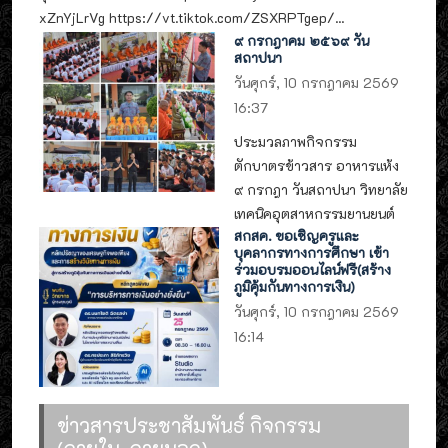
xZnYjLrVg https://vt.tiktok.com/ZSXRPTgep/...
๙ กรกฎาคม ๒๕๖๙ วัน
สถาปนา
วันศุกร์, 10 กรกฎาคม 2569
16:37
ประมวลภาพกิจกรรม
ตักบาตรข้าวสาร อาหารแห้ง
๙ กรกฎา วันสถาปนา วิทยาลัย
เทคนิคอุตสาหกรรมยานยนต์
สกสค. ขอเชิญครูและ
บุคลากรทางการศึกษา เข้า
ร่วมอบรมออนไลน์ฟรี(สร้าง
ภูมิคุ้มกันทางการเงิน)
วันศุกร์, 10 กรกฎาคม 2569
16:14
ข่าวสารประชาสัมพันธ์ กิจกรรม
(ภายใน-ภายนอก)