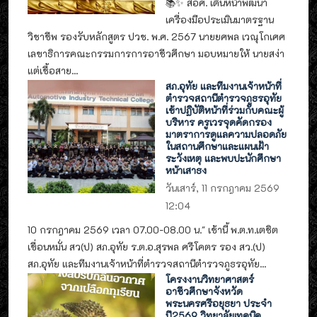
📚✨ สอศ. เดินหน้าพัฒนา
เครื่องมือประเมินมาตรฐาน
วิชาชีพ รองรับหลักสูตร ปวช. พ.ศ. 2567 นายยศพล เวณุโกเศศ
เลขาธิการคณะกรรมการการอาชีวศึกษา มอบหมายให้ นายสง่า
แต่เชื้อสาย...
สภ.อุทัย และทีมงานเจ้าหน้าที่
ตำรวจสถานีตำรวจภูธรอุทัย
เข้าปฏิบัติหน้าที่ร่วมกับคณะผู้
บริหาร ครูเวรจุดคัดกรอง
มาตราการดูแลความปลอดภัย
ในสถานศึกษาและแผนเฝ้า
ระวังเหตุ และพบปะนักศึกษา
หน้าเสาธง
วันเสาร์, 11 กรกฎาคม 2569
12:04
10 กรกฎาคม 2569 เวลา 07.00-08.00 น." เช้านี้ พ.ต.ท.เตชิต
เขื่อนหมั่น สว(ป) สภ.อุทัย ร.ต.อ.สุรพล ศรีโคตร รอง สว.(ป)
สภ.อุทัย และทีมงานเจ้าหน้าที่ตำรวจสถานีตำรวจภูธรอุทัย...
โครงงานวิทยาศาสตร์
อาชีวศึกษาจังหวัด
พระนครศรีอยุธยา ประจำ
ปี2569 วิทยาลัยเทคนิค