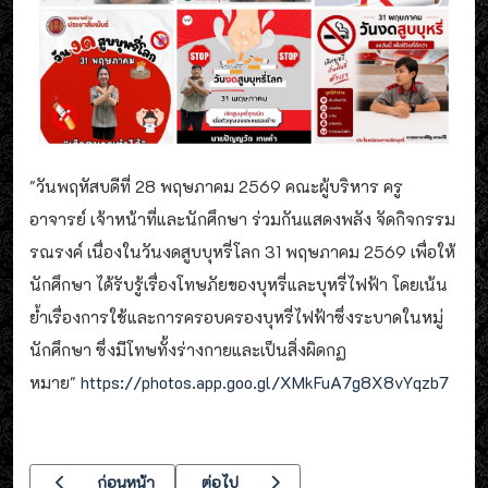
"วันพฤหัสบดีที่ 28 พฤษภาคม 2569 คณะผู้บริหาร ครู
อาจารย์ เจ้าหน้าที่และนักศึกษา ร่วมกันแสดงพลัง จัดกิจกรรม
รณรงค์ เนื่องในวันงดสูบบุหรี่โลก 31 พฤษภาคม 2569 เพื่อให้
นักศึกษา ได้รับรู้เรื่องโทษภัยของบุหรี่และบุหรี่ไฟฟ้า โดยเน้น
ย้ำเรื่องการใช้และการครอบครองบุหรี่ไฟฟ้าซึ่งระบาดในหมู่
นักศึกษา ซึ่งมีโทษทั้งร่างกายและเป็นสิ่งผิดกฏ
หมาย"
https://photos.app.goo.gl/XMkFuA7g8X8vYqzb7
เนื้อหาก่อนหน้า: ขอทรงพระเจริญ
เนื้อหาถัดไป: ประชุมเตรียมความพร้อม การจั
ก่อนหน้า
ต่อไป