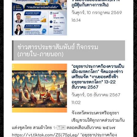
ภูมิคุ้มกันทางการเงิน)
วันศุกร์, 10 กรกฎาคม 2569
16:14
ข่าวสารประชาสัมพันธ์ กิจกรรม
(ภายใน-ภายนอก)
"อยุธยาประกาศก้องความเป็น
เมืองมรดกโลก" จัดแถลงข่าว
เตรียมจัด “งานยอยศยิ่งฟ้า
อยุธยามรดกโลก” 13-22
ธันวาคม 2567
วันศุกร์, 06 ธันวาคม 2567
11:02
จังงหวัดพระนครศรีอยุธยา
เชิญชวนให้ทุกภาคส่วนร่วมกัน
แต่งชุดไทย สวมผ้าไทย ✨🇹🇭 ตลอดเดือนธันวาคม ๒๕๖๗
https://vt.tiktok.com/ZSj75pLeg/ "อยุธยาประกาศก้อง