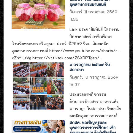
อุตสาหกรรมยานยนต์
วันเสาร์, 11 กรกฎาคม 2569
11:36
Link ประชาสัมพันธ์ โครงงาน
วิทยาศาสตร์ อาชีวศึกษา
จังหวัดพระนครศรีอยุธยา ประจำปี2569 วิทยาลัยเทคนิค
อุตสาหกรรมยานยนต์ https://www.youtube.com/shorts/c-
xZnYjLrVg https://vt.tiktok.com/ZSXRPTgep/...
๙ กรกฎาคม ๒๕๖๙ วัน
สถาปนา
วันศุกร์, 10 กรกฎาคม 2569
16:37
ประมวลภาพกิจกรรม
ตักบาตรข้าวสาร อาหารแห้ง
๙ กรกฎา วันสถาปนา วิทยาลัย
เทคนิคอุตสาหกรรมยานยนต์
สกสค. ขอเชิญครูและ
บุคลากรทางการศึกษา เข้า
ร่วมอบรมออนไลน์ฟรี(สร้าง