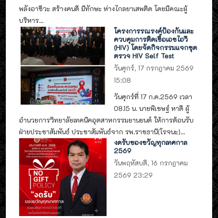
พลังอาชีวะ สร้างคนดี มีทักษะ ห่างไกลยาเสพติด โดยมีคณะผู้
บริหาร...
โครงการรณรงค์ป้องกันและ
ควบคุมการติดเชื้อเอชไอวี
(HIV) โดยจัดกิจกรรมแจกชุด
ตรวจ HIV Self Test
วันศุกร์, 17 กรกฎาคม 2569
15:08
วันศุกร์ที่ 17 ก.ค.2569 เวลา
08.15 น. นายพิเชษฐ์ หาดี ผู้
อำนวยการวิทยาลัยเทคนิคอุตสาหกรรมยานยนต์ ให้การต้อนรับ
ฝ่ายประชาสัมพันธ์ ประชาสัมพันธ์จาก รพ.ราชธานี(โรจนะ)...
งดรับของขวัญทุกเทศกาล
2569
วันพฤหัสบดี, 16 กรกฎาคม
2569 23:29