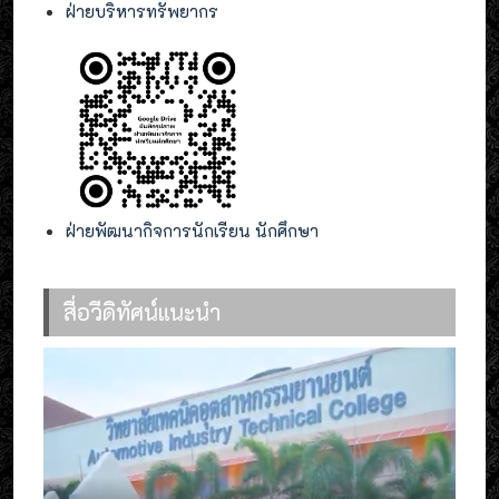
ฝ่ายบริหารทรัพยากร
ฝ่ายพัฒนากิจการนักเรียน นักศึกษา
สื่อวีดิทัศน์แนะนำ