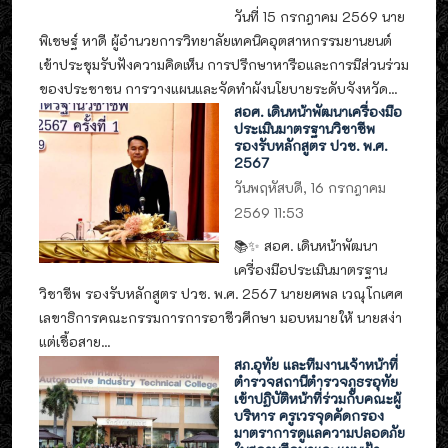
วันที่ 15 กรกฎาคม 2569 นาย
พิเชษฐ์ หาดี ผู้อำนวยการวิทยาลัยเทคนิคอุตสาหกรรมยานยนต์
เข้าประชุมรับฟังความคิดเห็น การปรึกษาหารือและการมีส่วนร่วม
ของประชาชน การวางแผนและจัดทำผังนโยบายระดับจังหวัด...
สอศ. เดินหน้าพัฒนาเครื่องมือ
ประเมินมาตรฐานวิชาชีพ
รองรับหลักสูตร ปวช. พ.ศ.
2567
วันพฤหัสบดี, 16 กรกฎาคม
2569 11:53
📚✨ สอศ. เดินหน้าพัฒนา
เครื่องมือประเมินมาตรฐาน
วิชาชีพ รองรับหลักสูตร ปวช. พ.ศ. 2567 นายยศพล เวณุโกเศศ
เลขาธิการคณะกรรมการการอาชีวศึกษา มอบหมายให้ นายสง่า
แต่เชื้อสาย...
สภ.อุทัย และทีมงานเจ้าหน้าที่
ตำรวจสถานีตำรวจภูธรอุทัย
เข้าปฏิบัติหน้าที่ร่วมกับคณะผู้
บริหาร ครูเวรจุดคัดกรอง
มาตราการดูแลความปลอดภัย