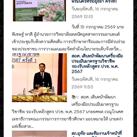
พระนครศรีอยุธยา ครั้งที่1
วันพฤหัสบดี, 16 กรกฎาคม
2569 12:13
วันที่ 15 กรกฎาคม 2569 นาย
พิเชษฐ์ หาดี ผู้อำนวยการวิทยาลัยเทคนิคอุตสาหกรรมยานยนต์
เข้าประชุมรับฟังความคิดเห็น การปรึกษาหารือและการมีส่วนร่วม
ของประชาชน การวางแผนและจัดทำผังนโยบายระดับจังหวัด...
สอศ. เดินหน้าพัฒนาเครื่องมือ
ประเมินมาตรฐานวิชาชีพ
รองรับหลักสูตร ปวช. พ.ศ.
2567
วันพฤหัสบดี, 16 กรกฎาคม
2569 11:53
📚✨ สอศ. เดินหน้าพัฒนา
เครื่องมือประเมินมาตรฐาน
วิชาชีพ รองรับหลักสูตร ปวช. พ.ศ. 2567 นายยศพล เวณุโกเศศ
เลขาธิการคณะกรรมการการอาชีวศึกษา มอบหมายให้ นายสง่า
แต่เชื้อสาย...
สภ.อุทัย และทีมงานเจ้าหน้าที่