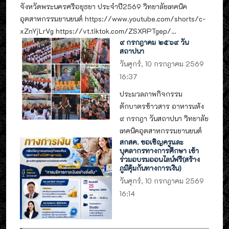
จังหวัดพระนครศรีอยุธยา ประจำปี2569 วิทยาลัยเทคนิค
อุตสาหกรรมยานยนต์ https://www.youtube.com/shorts/c-
xZnYjLrVg https://vt.tiktok.com/ZSXRPTgep/...
๙ กรกฎาคม ๒๕๖๙ วัน
สถาปนา
วันศุกร์, 10 กรกฎาคม 2569
16:37
ประมวลภาพกิจกรรม
ตักบาตรข้าวสาร อาหารแห้ง
๙ กรกฎา วันสถาปนา วิทยาลัย
เทคนิคอุตสาหกรรมยานยนต์
สกสค. ขอเชิญครูและ
บุคลากรทางการศึกษา เข้า
ร่วมอบรมออนไลน์ฟรี(สร้าง
ภูมิคุ้มกันทางการเงิน)
วันศุกร์, 10 กรกฎาคม 2569
16:14