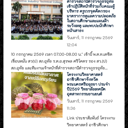
ตำรวจสถานีตำรวจภูธรอุทัย
เข้าปฏิบัติหน้าที่ร่วมกับคณะผู้
บริหาร ครูเวรจุดคัดกรอง
มาตราการดูแลความปลอดภัย
ในสถานศึกษาและแผนเฝ้า
ระวังเหตุ และพบปะนักศึกษา
หน้าเสาธง
วันเสาร์, 11 กรกฎาคม 2569
12:04
10 กรกฎาคม 2569 เวลา 07.00-08.00 น." เช้านี้ พ.ต.ท.เตชิต
เขื่อนหมั่น สว(ป) สภ.อุทัย ร.ต.อ.สุรพล ศรีโคตร รอง สว.(ป)
สภ.อุทัย และทีมงานเจ้าหน้าที่ตำรวจสถานีตำรวจภูธรอุทัย...
โครงงานวิทยาศาสตร์
อาชีวศึกษาจังหวัด
พระนครศรีอยุธยา ประจำ
ปี2569 วิทยาลัยเทคนิค
อุตสาหกรรมยานยนต์
วันเสาร์, 11 กรกฎาคม 2569
11:36
Link ประชาสัมพันธ์ โครงงาน
วิทยาศาสตร์ อาชีวศึกษา