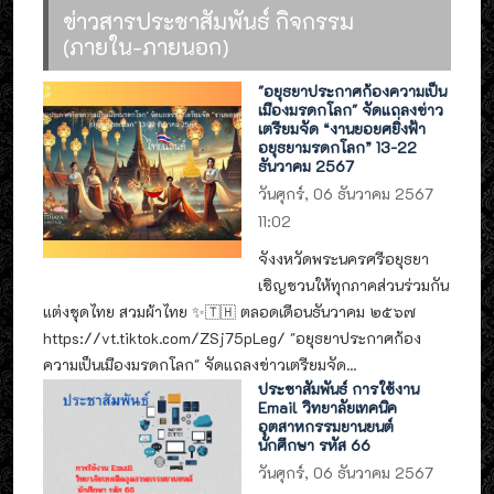
ข่าวสารประชาสัมพันธ์ กิจกรรม
(ภายใน-ภายนอก)
"อยุธยาประกาศก้องความเป็น
เมืองมรดกโลก" จัดแถลงข่าว
เตรียมจัด “งานยอยศยิ่งฟ้า
อยุธยามรดกโลก” 13-22
ธันวาคม 2567
วันศุกร์, 06 ธันวาคม 2567
11:02
จังงหวัดพระนครศรีอยุธยา
เชิญชวนให้ทุกภาคส่วนร่วมกัน
แต่งชุดไทย สวมผ้าไทย ✨🇹🇭 ตลอดเดือนธันวาคม ๒๕๖๗
https://vt.tiktok.com/ZSj75pLeg/ "อยุธยาประกาศก้อง
ความเป็นเมืองมรดกโลก" จัดแถลงข่าวเตรียมจัด...
ประชาสัมพันธ์ การใช้งาน
Email วิทยาลัยเทคนิค
อุตสาหกรรมยานยนต์
นักศึกษา รหัส 66
วันศุกร์, 06 ธันวาคม 2567